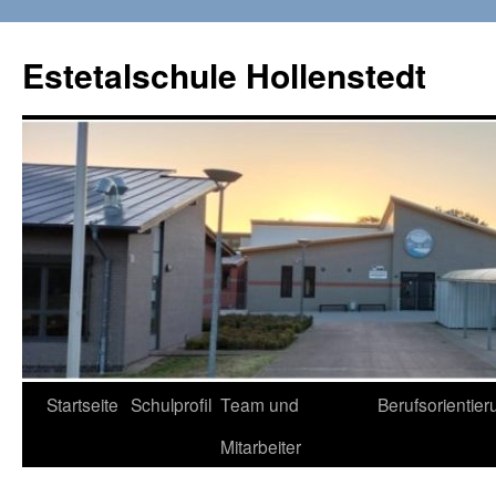
Zum
Inhalt
Estetalschule Hollenstedt
springen
Startseite
Schulprofil
Team und
Berufsorientier
Mitarbeiter