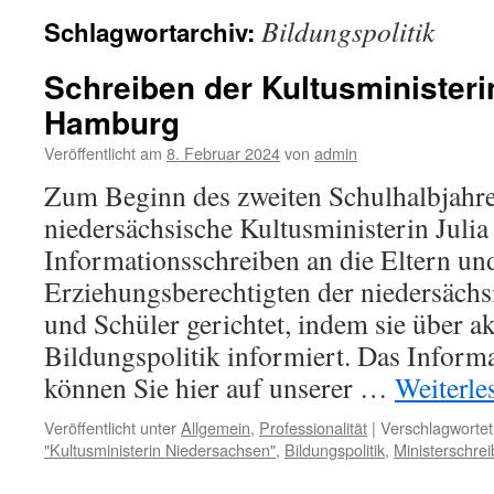
Bildungspolitik
Schlagwortarchiv:
Schreiben der Kultusministerin
Hamburg
Veröffentlicht am
8. Februar 2024
von
admin
Zum Beginn des zweiten Schulhalbjahre
niedersächsische Kultusministerin Juli
Informationsschreiben an die Eltern un
Erziehungsberechtigten der niedersäch
und Schüler gerichtet, indem sie über a
Bildungspolitik informiert. Das Inform
können Sie hier auf unserer …
Weiterl
Veröffentlicht unter
Allgemein
,
Professionalität
|
Verschlagwortet
"Kultusministerin Niedersachsen"
,
Bildungspolitik
,
Ministerschre