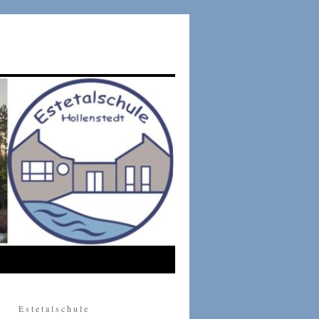
E s t e t a l s c h u l e