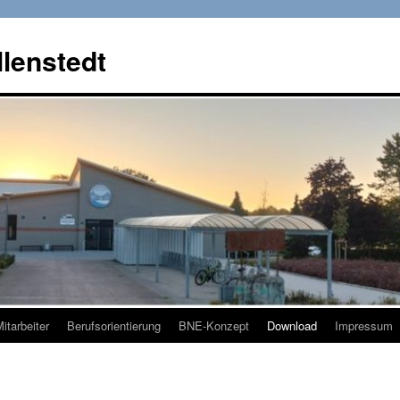
llenstedt
itarbeiter
Berufsorientierung
BNE-Konzept
Download
Impressum