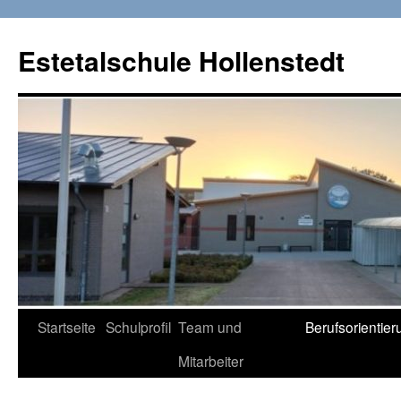
Zum
Inhalt
Estetalschule Hollenstedt
springen
Startseite
Schulprofil
Team und
Berufsorientier
Mitarbeiter