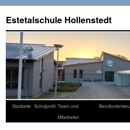
Zum
Inhalt
Estetalschule Hollenstedt
springen
Startseite
Schulprofil
Team und
Berufsorientier
Mitarbeiter