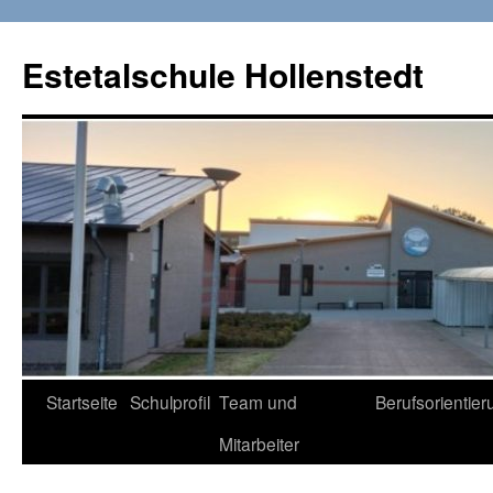
Zum
Inhalt
Estetalschule Hollenstedt
springen
Startseite
Schulprofil
Team und
Berufsorientier
Mitarbeiter