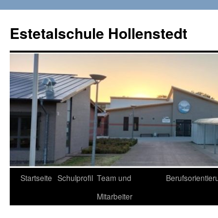
Zum
Inhalt
Estetalschule Hollenstedt
springen
Startseite
Schulprofil
Team und
Berufsorientier
Mitarbeiter