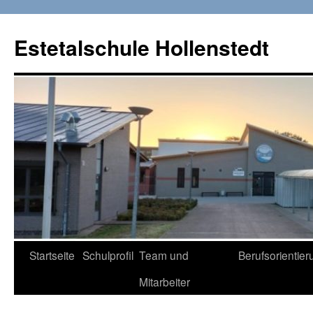
Zum
Inhalt
Estetalschule Hollenstedt
springen
Startseite
Schulprofil
Team und
Berufsorientier
Mitarbeiter